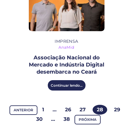
IMPRENSA
AnaMid
Associação Nacional do
Mercado e Indústria Digital
desembarca no Ceará
Continuar lendo...
1
…
26
27
28
29
ANTERIOR
30
…
38
PRÓXIMA