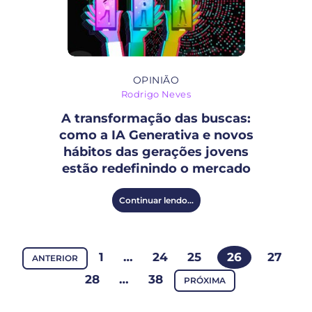
OPINIÃO
Rodrigo Neves
A transformação das buscas:
como a IA Generativa e novos
hábitos das gerações jovens
estão redefinindo o mercado
Continuar lendo...
1
…
24
25
26
27
ANTERIOR
28
…
38
PRÓXIMA