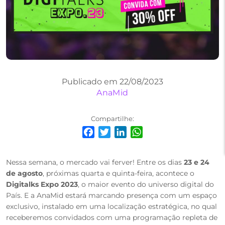
Publicado em 22/08/2023
AnaMid
Compartilhe:
Facebook
Twitter
LinkedIn
WhatsApp
Nessa semana, o mercado vai ferver! Entre os dias
23 e 24
de agosto
, próximas quarta e quinta-feira, acontece o
Digitalks Expo 2023
, o maior evento do universo digital do
País. E a AnaMid estará marcando presença com um espaço
exclusivo, instalado em uma localização estratégica, no qual
receberemos convidados com uma programação repleta de