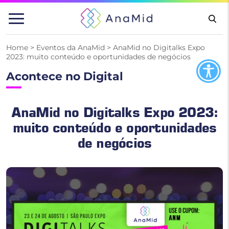
Pular
para
o
conteúdo
Home
>
Eventos da AnaMid
>
AnaMid no Digitalks Expo
2023: muito conteúdo e oportunidades de negócios
Acontece no Digital
AnaMid no Digitalks Expo 2023:
muito conteúdo e oportunidades
de negócios