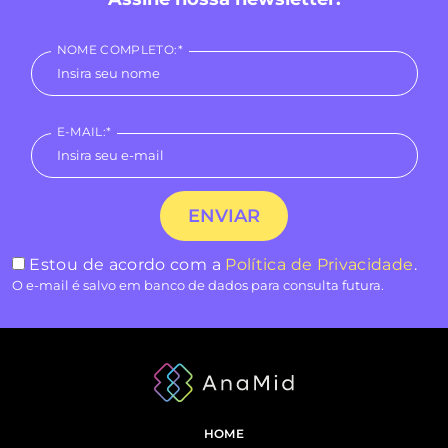
NOME COMPLETO:*
E-MAIL:*
Estou de acordo com a
Política de Privacidade
.
O e-mail é salvo em banco de dados para consulta futura.
HOME