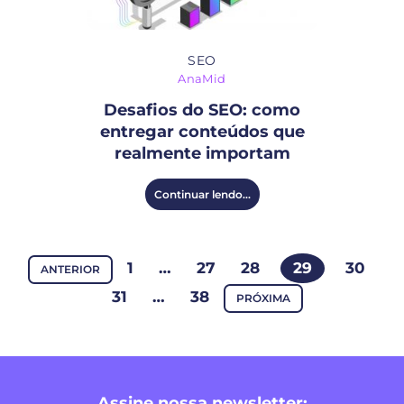
SEO
AnaMid
Desafios do SEO: como
entregar conteúdos que
realmente importam
Continuar lendo...
1
…
27
28
29
30
ANTERIOR
31
…
38
PRÓXIMA
Assine nossa newsletter: