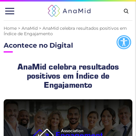
Pular
para
o
conteúdo
Home
>
AnaMid
>
AnaMid celebra resultados positivos em
Índice de Engajamento
Acontece no Digital
AnaMid celebra resultados
positivos em Índice de
Engajamento