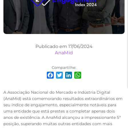
Publicado em 17/06/2024
AnaMid
Compartilhe:
Facebook
Twitter
LinkedIn
WhatsApp
A Associação Nacional do Mercado e Indústria Digital
(AnaMid) está comemorando resultados extraordinários em
seu índice de engajamento, especialmente notáveis para
uma entidade que está prestes a completar apenas dois
anos de existência. A AnaMid alcançou a impressionante 5ª
posição, superando muitas outras entidades com mais