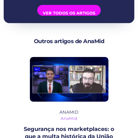
VER TODOS OS ARTIGOS
Outros artigos de AnaMid
ANAMID
AnaMid
Segurança nos marketplaces: o
que a multa histórica da União