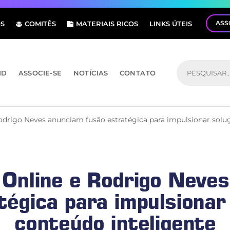
ASS
S
COMITÊS
MATERIAIS RICOS
LINKS ÚTEIS
ID
ASSOCIE-SE
NOTÍCIAS
CONTATO
drigo Neves anunciam fusão estratégica para impulsionar soluç
Online e Rodrigo Neve
tégica para impulsionar
conteúdo inteligente