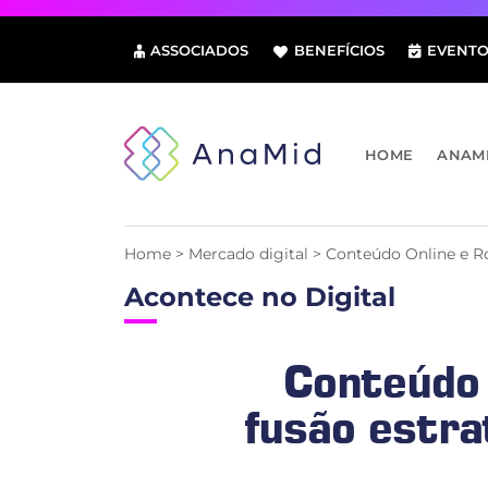
Pular
para
ASSOCIADOS
BENEFÍCIOS
EVENTO
o
conteúdo
HOME
ANAM
Home
>
Mercado digital
>
Conteúdo Online e Ro
Acontece no Digital
Conteúdo 
fusão estra