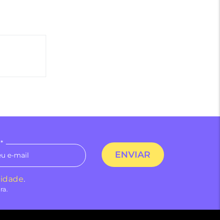
*
cidade
.
ra.