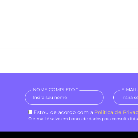
NOME COMPLETO:*
E-MAIL:
Estou de acordo com a
Política de Priva
O e-mail é salvo em banco de dados para consulta futu