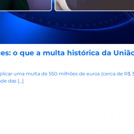
s: o que a multa histórica da União
plicar uma multa de 550 milhões de euros (cerca de R$ 
de das […]