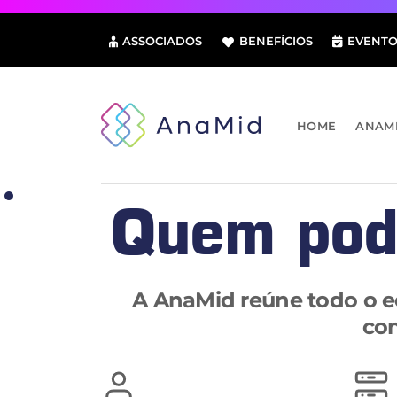
Pular
para
ASSOCIADOS
BENEFÍCIOS
EVENTO
o
conteúdo
HOME
ANAM
Quem pod
A AnaMid reúne todo o ec
con