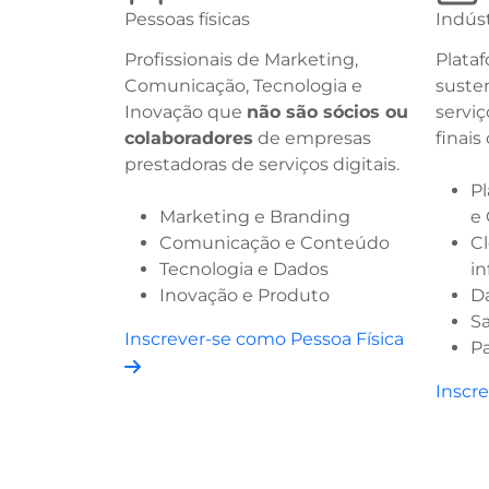
Pessoas físicas
Indúst
Profissionais de Marketing,
Plata
Comunicação, Tecnologia e
suste
Inovação que
não são sócios ou
serviç
colaboradores
de empresas
finais
prestadoras de serviços digitais.
P
Marketing e Branding
e
Comunicação e Conteúdo
Cl
Tecnologia e Dados
in
Inovação e Produto
Da
Sa
Inscrever-se como Pessoa Física
P
Inscr