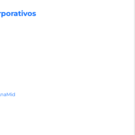
porativos
AnaMid