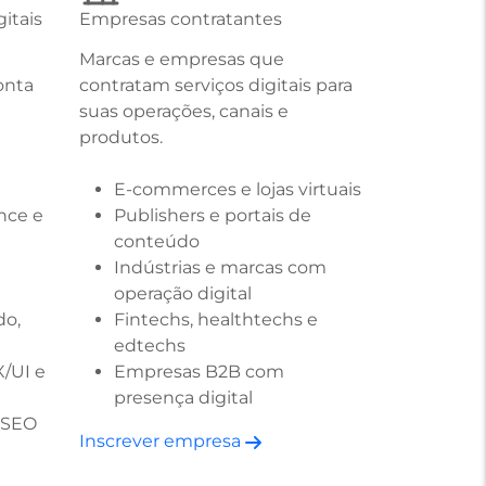
itais
Empresas contratantes
Marcas e empresas que
onta
contratam serviços digitais para
suas operações, canais e
produtos.
E-commerces e lojas virtuais
nce e
Publishers e portais de
conteúdo
Indústrias e marcas com
operação digital
do,
Fintechs, healthtechs e
edtechs
X/UI e
Empresas B2B com
presença digital
e SEO
Inscrever empresa