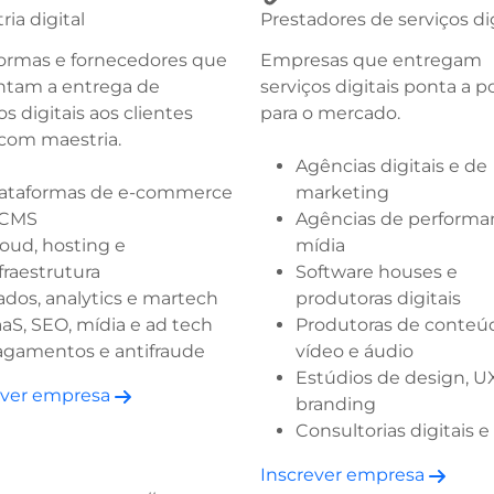
ria digital
Prestadores de serviços dig
formas e fornecedores que
Empresas que entregam
ntam a entrega de
serviços digitais ponta a p
os digitais aos clientes
para o mercado.
 com maestria.
Agências digitais e de
lataformas de e-commerce
marketing
 CMS
Agências de performa
oud, hosting e
mídia
fraestrutura
Software houses e
dos, analytics e martech
produtoras digitais
aS, SEO, mídia e ad tech
Produtoras de conteú
agamentos e antifraude
vídeo e áudio
Estúdios de design, U
ever empresa
branding
Consultorias digitais 
Inscrever empresa