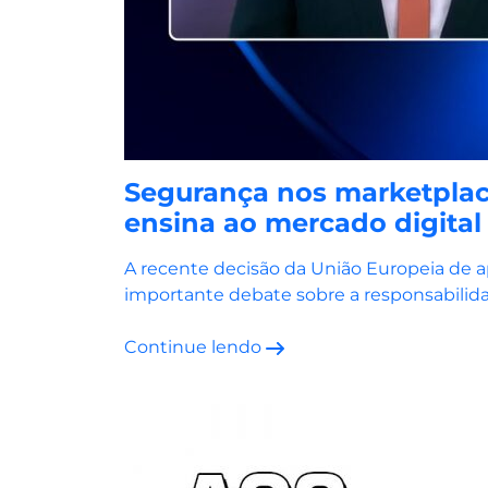
Segurança nos marketplace
ensina ao mercado digital
A recente decisão da União Europeia de a
importante debate sobre a responsabilida
Continue lendo