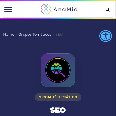
Pular
para
o
conteúdo
Home
>
Grupos Temáticos
>
SEO
// COMITÊ TEMÁTICO
SEO