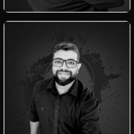
Beto Rades
Plyn!