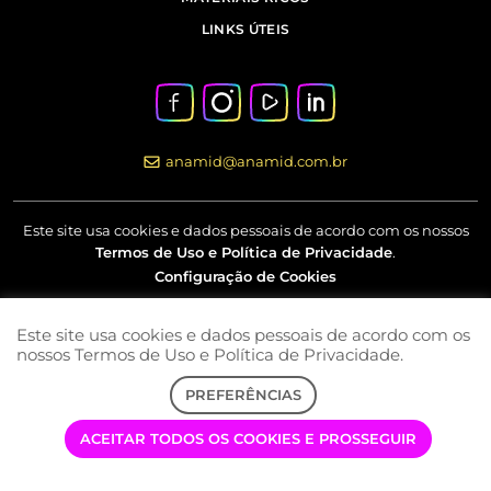
LINKS ÚTEIS
anamid@anamid.com.br
Este site usa cookies e dados pessoais de acordo com os nossos
Termos de Uso e Política de Privacidade
.
Configuração de Cookies
Este site usa cookies e dados pessoais de acordo com os
Av Marquês de São Vicente, nº 230 – 18º andar – Barra Funda –
nossos Termos de Uso e Política de Privacidade.
São Paulo – SP
PREFERÊNCIAS
COPYRIGHT © 2022 | ANAMID | TODOS OS DIREITOS RESERVADOS
ACEITAR TODOS OS COOKIES E PROSSEGUIR
DESENVOLVIMENTO: