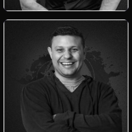
Rodrigo Neves
VitaminaWeb