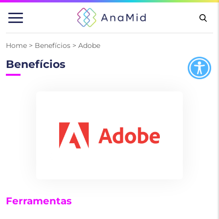
Pular
para
o
conteúdo
Home
>
Benefícios
>
Adobe
Benefícios
Ferramentas