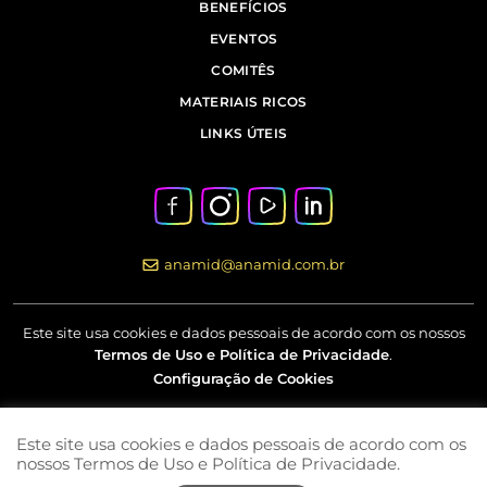
BENEFÍCIOS
EVENTOS
COMITÊS
MATERIAIS RICOS
LINKS ÚTEIS
anamid@anamid.com.br
Este site usa cookies e dados pessoais de acordo com os nossos
Termos de Uso e Política de Privacidade
.
Configuração de Cookies
Este site usa cookies e dados pessoais de acordo com os
Av Marquês de São Vicente, nº 230 – 18º andar – Barra Funda –
nossos Termos de Uso e Política de Privacidade.
São Paulo – SP