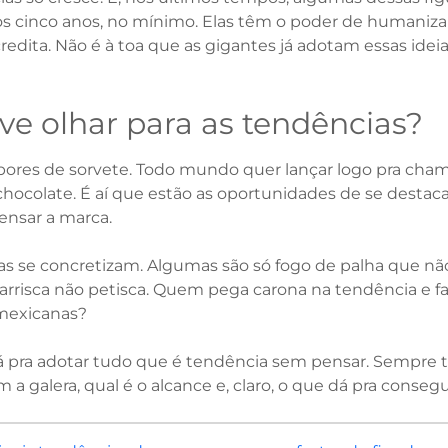
os cinco anos, no mínimo. Elas têm o poder de humanizar
redita. Não é à toa que as gigantes já adotam essas ideia
e olhar para as tendências?
bores de sorvete. Todo mundo quer lançar logo pra cham
chocolate. É aí que estão as oportunidades de se destaca
ensar a marca.
as se concretizam. Algumas são só fogo de palha que nã
rrisca não petisca. Quem pega carona na tendência e faz
mexicanas?
á pra adotar tudo que é tendência sem pensar. Sempre t
m a galera, qual é o alcance e, claro, o que dá pra consegu