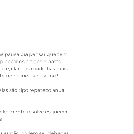
ma pausa pra pensar que tem
ipocar os artigos e posts
ão e, claro, as modinhas mais
te no mundo virtual, né?
as são tipo repeteco anual,
mplesmente resolve esquecer
l.
iguras não podem ser deixadas