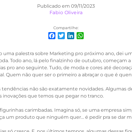
Publicado em 09/11/2023
Fabio Oliveira
Compartilhe:
Facebook
Twitter
LinkedIn
WhatsApp
 uma palestra sobre Marketing pro próximo ano, dei u
a. Todo ano, lá pelo finalzinho de outubro, começam a p
ias pro ano seguinte. Tudo, de moda e cores até decoraç
al. Quem não quer ser o primeiro a abraçar o que é quen
s tendências não são exatamente novidades. Algumas del
s inovações que temos que pegar no tranco.
 figurinhas carimbadas. Imagina só, se uma empresa si
nça um produto que ninguém quer… é pedir pra se dar ma
cias só cresce. E, nos últimos tempos, algumas dessas f