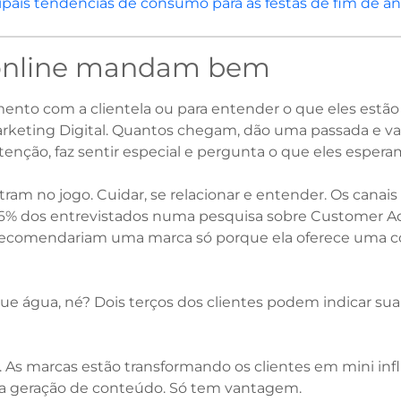
cipais tendências de consumo para as festas de fim de a
online mandam bem
mento com a clientela ou para entender o que eles estão
rketing Digital. Quantos chegam, dão uma passada e v
tenção, faz sentir especial e pergunta o que eles esper
am no jogo. Cuidar, se relacionar e entender. Os canais d
a: 66% dos entrevistados numa pesquisa sobre Customer
ecomendariam uma marca só porque ela oferece uma co
 que água, né? Dois terços dos clientes podem indicar s
. As marcas estão transformando os clientes em mini infl
 a geração de conteúdo. Só tem vantagem.