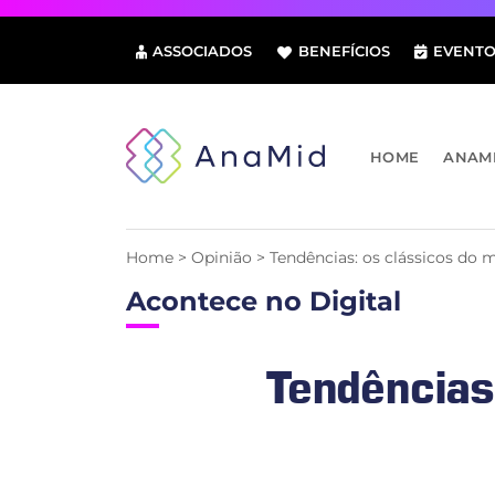
Pular
para
ASSOCIADOS
BENEFÍCIOS
EVENTO
o
conteúdo
HOME
ANAM
Home
>
Opinião
>
Tendências: os clássicos do
Acontece no Digital
Tendências