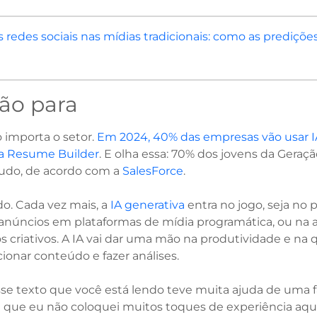
 redes sociais nas mídias tradicionais: como as prediçõ
não para
 importa o setor.
Em 2024, 40% das empresas vão usar IA
a Resume Builder
. E olha essa: 70% dos jovens da Geraç
a tudo, de acordo com a
SalesForce
.
do. Cada vez mais, a
IA generativa
entra no jogo, seja no
e anúncios em plataformas de mídia programática, ou na a
dos criativos. A IA vai dar uma mão na produtividade e na 
ecionar conteúdo e fazer análises.
se texto que você está lendo teve muita ajuda de uma 
 que eu não coloquei muitos toques de experiência aqui