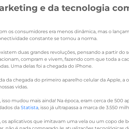
rketing e da tecnologia co
com os consumidores era menos dinâmica, mas o lança
conectividade constante se tornou a norma.
xistem duas grandes revoluções, pensando a partir do 
lacionam, compram e vivem, fazendo com que toda a ca
das. Uma delas foi a chegada do iPhone.
a da chegada do primeiro aparelho celular da Apple, a o
ossas vidas.
isso mudou mais ainda! Na época, eram cerca de 500 apl
 dados da
Statista
, isso já ultrapassa a marca de 3.550 mil
, os aplicativos que imitavam uma vela ou um copo de be
ular, não é nada comparado às atualizações tecnológicas