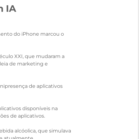
m IA
mento do iPhone marcou o
século XXI, que mudaram a
deia de marketing e
nipresença de aplicativos
icativos disponíveis na
hões de aplicativos.
bida alcóolica, que simulava
 de atualmente.