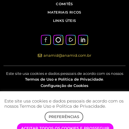
COMITÊS
MATERIAIS RICOS
LINKS ÚTEIS
anamid@anamid.com.br
Este site usa cookies e dados pessoais de acordo com os nossos
Termos de Uso e Política de Privacidade
.
Configuração de Cookies
Este site usa cookies e dados pessoais de acordo com os
Av Marquês de São Vicente, nº 230 – 18º andar – Barra Funda –
nossos Termos de Uso e Política de Privacidade.
São Paulo – SP
PREFERÊNCIAS
COPYRIGHT © 2022 | ANAMID | TODOS OS DIREITOS RESERVADOS
ACEITAR TODOS OS COOKIES E PROSSEGUIR