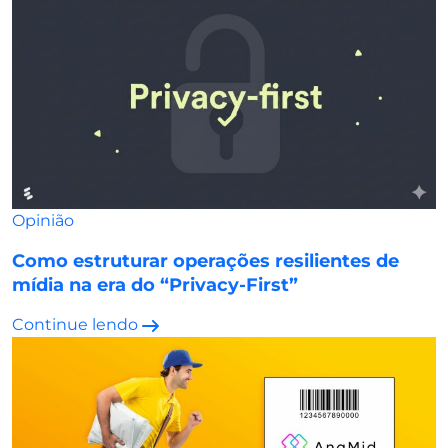
Opinião
Como estruturar operações resilientes de
mídia na era do “Privacy-First”
Continue lendo