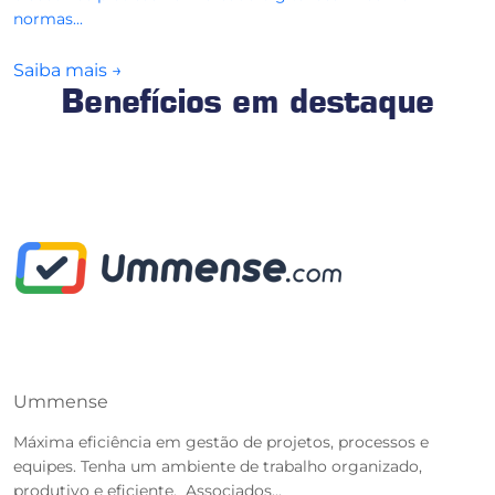
normas...
Saiba mais
→
Benefícios em destaque
Ummense
T
Máxima eficiência em gestão de projetos, processos e
O
equipes. Tenha um ambiente de trabalho organizado,
r
produtivo e eficiente. Associados...