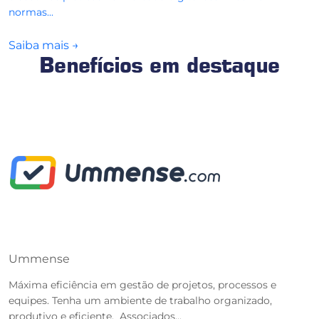
normas...
Saiba mais
→
Benefícios em destaque
Ummense
T
Máxima eficiência em gestão de projetos, processos e
O
equipes. Tenha um ambiente de trabalho organizado,
r
produtivo e eficiente. Associados...