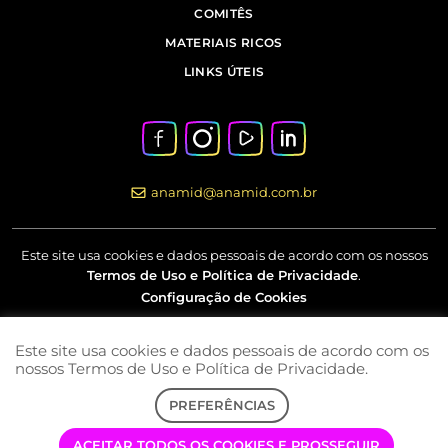
COMITÊS
MATERIAIS RICOS
LINKS ÚTEIS
anamid@anamid.com.br
Este site usa cookies e dados pessoais de acordo com os nossos
Termos de Uso e Política de Privacidade
.
Configuração de Cookies
Este site usa cookies e dados pessoais de acordo com os
Av Marquês de São Vicente, nº 230 – 18º andar – Barra Funda –
nossos Termos de Uso e Política de Privacidade.
São Paulo – SP
PREFERÊNCIAS
COPYRIGHT © 2022 | ANAMID | TODOS OS DIREITOS RESERVADOS
ACEITAR TODOS OS COOKIES E PROSSEGUIR