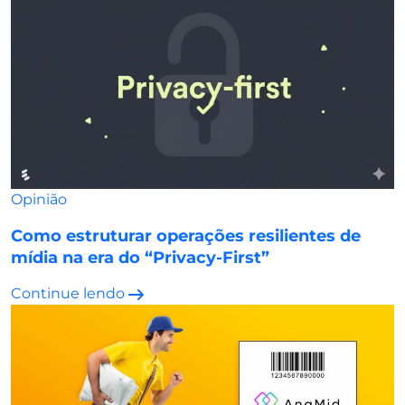
Opinião
Como estruturar operações resilientes de
mídia na era do “Privacy-First”
Continue lendo