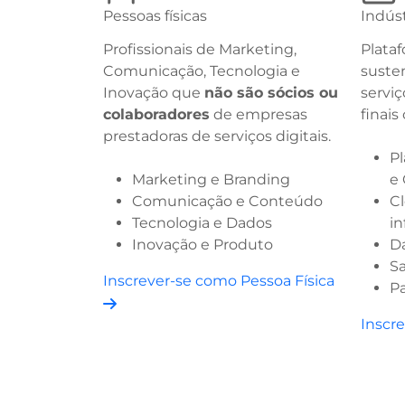
Pessoas físicas
Indúst
Profissionais de Marketing,
Plata
Comunicação, Tecnologia e
suste
Inovação que
não são sócios ou
serviç
colaboradores
de empresas
finais
prestadoras de serviços digitais.
P
Marketing e Branding
e
Comunicação e Conteúdo
Cl
Tecnologia e Dados
in
Inovação e Produto
Da
Sa
Inscrever-se como Pessoa Física
P
Inscr