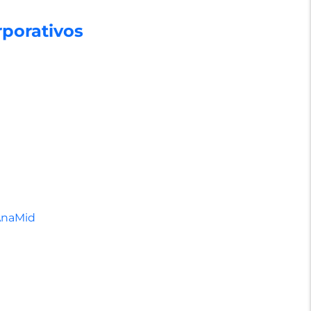
porativos
AnaMid