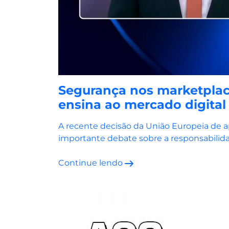
Segurança nos marketplace
ensina ao mercado digital
A recente decisão da União Europeia de a
importante debate sobre a responsabilida
Continue lendo