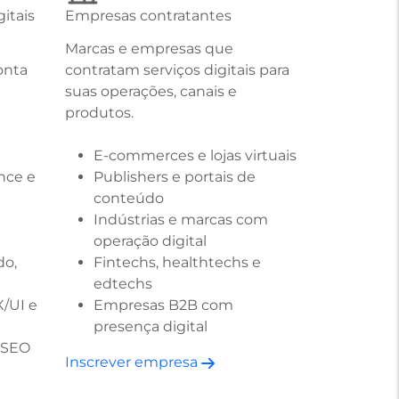
itais
Empresas contratantes
Marcas e empresas que
onta
contratam serviços digitais para
suas operações, canais e
produtos.
E-commerces e lojas virtuais
nce e
Publishers e portais de
conteúdo
Indústrias e marcas com
operação digital
do,
Fintechs, healthtechs e
edtechs
X/UI e
Empresas B2B com
presença digital
e SEO
Inscrever empresa