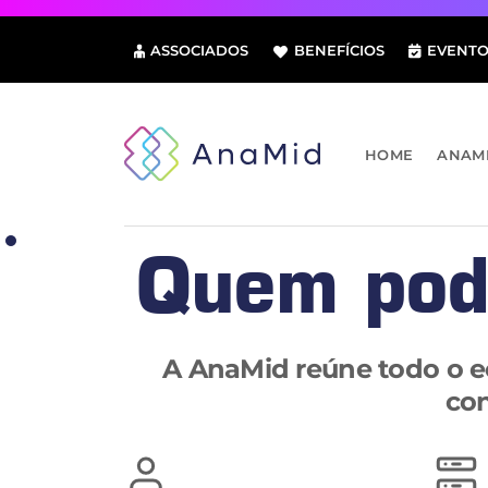
Pular
para
ASSOCIADOS
BENEFÍCIOS
EVENTO
o
conteúdo
HOME
ANAM
Quem pod
A AnaMid reúne todo o ec
con