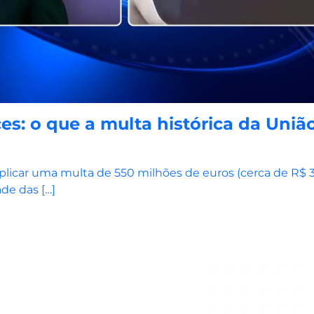
s: o que a multa histórica da União
plicar uma multa de 550 milhões de euros (cerca de R$ 
de das […]