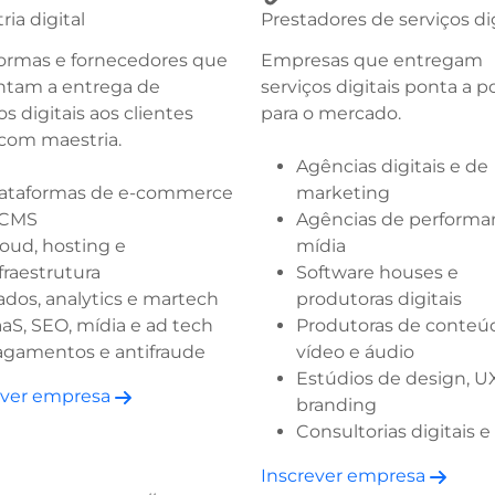
ria digital
Prestadores de serviços dig
formas e fornecedores que
Empresas que entregam
ntam a entrega de
serviços digitais ponta a p
os digitais aos clientes
para o mercado.
 com maestria.
Agências digitais e de
lataformas de e-commerce
marketing
 CMS
Agências de performa
oud, hosting e
mídia
fraestrutura
Software houses e
dos, analytics e martech
produtoras digitais
aS, SEO, mídia e ad tech
Produtoras de conteú
agamentos e antifraude
vídeo e áudio
Estúdios de design, U
ever empresa
branding
Consultorias digitais 
Inscrever empresa