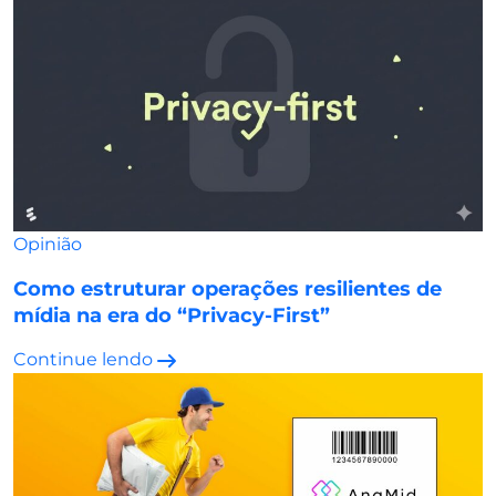
Opinião
Como estruturar operações resilientes de
mídia na era do “Privacy-First”
Continue lendo