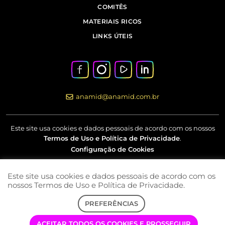
COMITÊS
MATERIAIS RICOS
LINKS ÚTEIS
anamid@anamid.com.br
Este site usa cookies e dados pessoais de acordo com os nossos
Termos de Uso e Política de Privacidade
.
Configuração de Cookies
Este site usa cookies e dados pessoais de acordo com os
Av Marquês de São Vicente, nº 230 – 18º andar – Barra Funda –
nossos Termos de Uso e Política de Privacidade.
São Paulo – SP
PREFERÊNCIAS
COPYRIGHT © 2022 | ANAMID | TODOS OS DIREITOS RESERVADOS
ACEITAR TODOS OS COOKIES E PROSSEGUIR