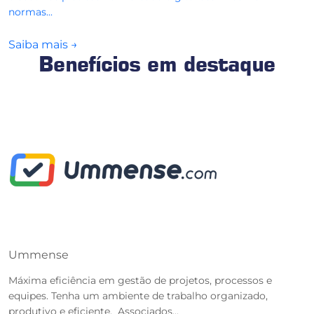
normas...
Saiba mais
→
Benefícios em destaque
Ummense
T
Máxima eficiência em gestão de projetos, processos e
O
equipes. Tenha um ambiente de trabalho organizado,
r
produtivo e eficiente. Associados...