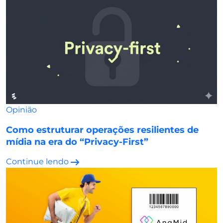
Opinião
Como estruturar operações resilientes de
mídia na era do “Privacy-First”
Continue lendo