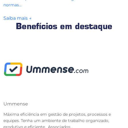
normas...
Saiba mais
→
Benefícios em destaque
Ummense
T
Máxima eficiência em gestão de projetos, processos e
O
equipes. Tenha um ambiente de trabalho organizado,
r
produtivo e eficiente. Associados...