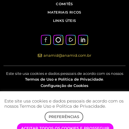
COMITÊS
MATERIAIS RICOS
LINKS ÚTEIS
anamid@anamid.com.br
Este site usa cookies e dados pessoais de acordo com os nossos
Termos de Uso e Política de Privacidade
.
Configuração de Cookies
Este site usa cookies e dados pessoais de acordo com os
Av Marquês de São Vicente, nº 230 – 18º andar – Barra Funda –
nossos Termos de Uso e Política de Privacidade.
São Paulo – SP
PREFERÊNCIAS
COPYRIGHT © 2022 | ANAMID | TODOS OS DIREITOS RESERVADOS
ACEITAR TODOS OS COOKIES E PROSSEGUIR