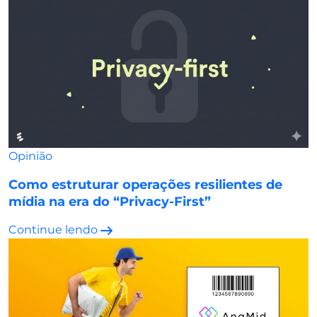
Opinião
Como estruturar operações resilientes de
mídia na era do “Privacy-First”
Continue lendo