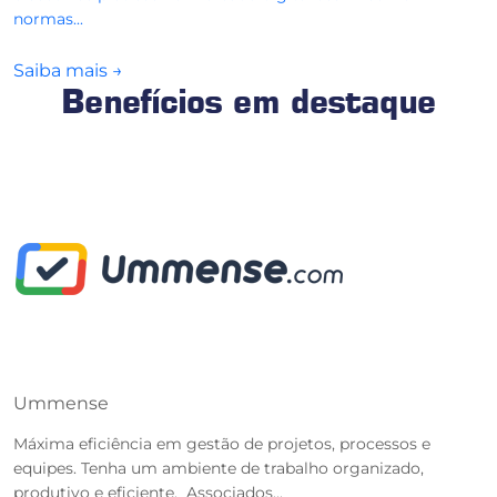
normas...
Saiba mais
→
Benefícios em destaque
Ummense
T
Máxima eficiência em gestão de projetos, processos e
O
equipes. Tenha um ambiente de trabalho organizado,
r
produtivo e eficiente. Associados...