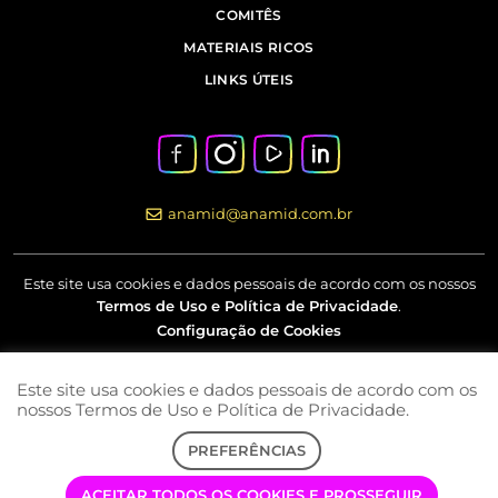
COMITÊS
MATERIAIS RICOS
LINKS ÚTEIS
anamid@anamid.com.br
Este site usa cookies e dados pessoais de acordo com os nossos
Termos de Uso e Política de Privacidade
.
Configuração de Cookies
Este site usa cookies e dados pessoais de acordo com os
Av Marquês de São Vicente, nº 230 – 18º andar – Barra Funda –
nossos Termos de Uso e Política de Privacidade.
São Paulo – SP
PREFERÊNCIAS
COPYRIGHT © 2022 | ANAMID | TODOS OS DIREITOS RESERVADOS
ACEITAR TODOS OS COOKIES E PROSSEGUIR