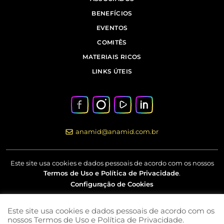
BENEFÍCIOS
EVENTOS
COMITÊS
MATERIAIS RICOS
LINKS ÚTEIS
anamid@anamid.com.br
Este site usa cookies e dados pessoais de acordo com os nossos
Termos de Uso e Política de Privacidade
.
Configuração de Cookies
Este site usa cookies e dados pessoais de acordo com os
Av Marquês de São Vicente, nº 230 – 18º andar – Barra Funda –
nossos Termos de Uso e Política de Privacidade.