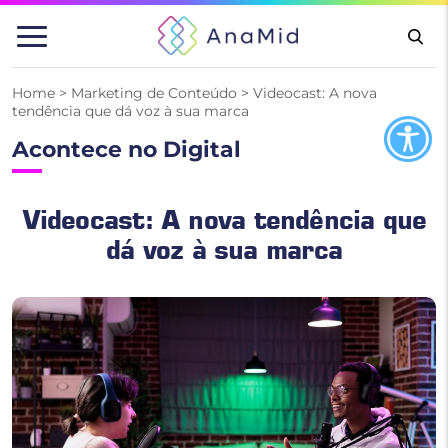
Pular
para
o
conteúdo
Home
>
Marketing de Conteúdo
>
Videocast: A nova
tendência que dá voz à sua marca
Acontece no Digital
Videocast: A nova tendência que
dá voz à sua marca