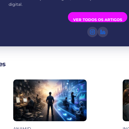
digital.
VER TODOS OS ARTIGOS
es
ANAMID
IN