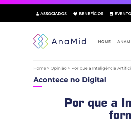
Pular
para
ASSOCIADOS
BENEFÍCIOS
EVENTO
o
conteúdo
HOME
ANAM
Home
>
Opinião
>
Por que a Inteligência Artifi
Acontece no Digital
Por que a In
for