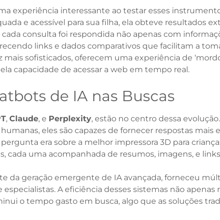
ma experiência interessante ao testar esses instrument
ada e acessível para sua filha, ela obteve resultados e
, cada consulta foi respondida não apenas com informa
erecendo links e dados comparativos que facilitam a tom
z mais sofisticados, oferecem uma experiência de ‘mord
la capacidade de acessar a web em tempo real.
atbots de IA nas Buscas
PT
,
Claude
, e
Perplexity
, estão no centro dessa evolução
 humanas, eles são capazes de fornecer respostas mais e
pergunta era sobre a melhor impressora 3D para crianç
s, cada uma acompanhada de resumos, imagens, e links 
te da geração emergente de IA avançada, forneceu múlt
de especialistas. A eficiência desses sistemas não apenas
nui o tempo gasto em busca, algo que as soluções tra