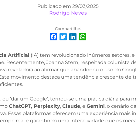
Publicado em 29/03/2025
Rodrigo Neves
Compartilhe:
Facebook
Twitter
LinkedIn
WhatsApp
ia Artificial
(IA) tem revolucionado inúmeros setores, 
ne. Recentemente, Joanna Stern, respeitada colunista d
iva reveladora ao afirmar que abandonou o uso do Goog
 Este movimento destaca uma tendência crescente de tr
ficientes.
, ou ‘dar um Google’, tornou-se uma prática diária para 
como
ChatGPT, Perplexity
,
Claude
, e
Gemini
, o cenário 
va. Essas plataformas oferecem uma experiência mais int
empo real e garantindo uma interatividade que os meca