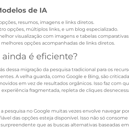
odelos de IA
 opções, resumos, imagens e links diretos.
atro opções, múltiplos links, e um blog especializado.
melhor visualização com imagens e tabelas comparativas
 as melhores opções acompanhadas de links diretos.
ainda é eficiente?
ás dessa migração da pesquisa tradicional para os recurso
tentes. A velha guarda, como Google e Bing, são criticadas
ovidos em vez de resultados orgânicos. Isso faz com q
experiência fragmentada, repleta de cliques desnecessá
a pesquisa no Google muitas vezes envolve navegar por v
iável das opções esteja disponível. Isso não só cons
o é surpreendente que as buscas alternativas baseadas 