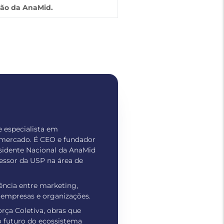
ião da AnaMid.
e especialista em
 mercado. É CEO e fundador
sidente Nacional da AnaMid
fessor da USP na área de
gência entre marketing,
e empresas e organizações.
rça Coletiva, obras que
o futuro do ecossistema