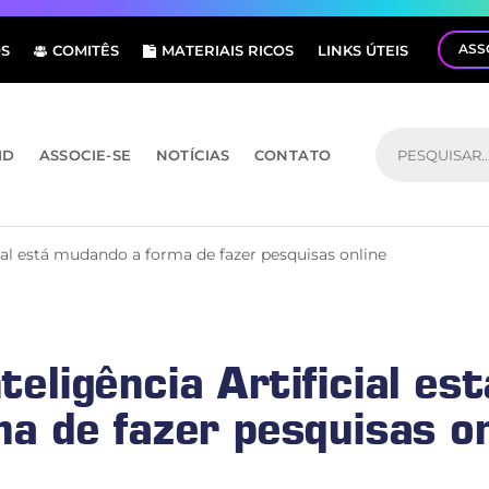
ASS
S
COMITÊS
MATERIAIS RICOS
LINKS ÚTEIS
ID
ASSOCIE-SE
NOTÍCIAS
CONTATO
cial está mudando a forma de fazer pesquisas online
teligência Artificial e
ma de fazer pesquisas on