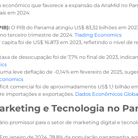
 econômico que favorece a expansão da AnaMid no Panam
ís em 2024:​
IB):
O PIB do Panamá atingiu US$ 83,32 bilhões em 202
o terceiro trimestre de 2024. ​
Trading Economics
 capita foi de US$ 16.873 em 2023, refletindo o nível de r
taxa de desocupação foi de 7,7% no final de 2023, indic
ics
 uma leve deflação de -0,14% em fevereiro de 2025, suge
Economics
icit comercial foi de aproximadamente US$ 1,1 bilhão 
tre importações e exportações. ​
Dados Econômicos Globa
Marketing e Tecnologia no P
o promissor para o setor de marketing digital e tecnolo
Em janeiro de 2024, 78,8% da população panamenha, equ