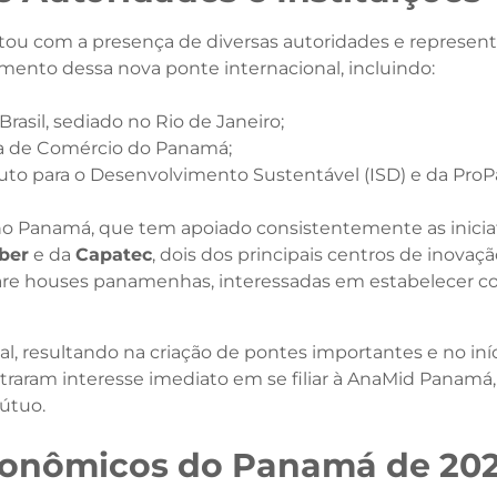
u com a presença de diversas autoridades e representa
mento dessa nova ponte internacional, incluindo:​
asil, sediado no Rio de Janeiro;​
a de Comércio do Panamá;​
uto para o Desenvolvimento Sustentável (ISD) e da ProP
 no Panamá, que tem apoiado consistentemente as iniciat
ber
e da
Capatec
, dois dos principais centros de inova
tware houses panamenhas, interessadas em estabelecer
al, resultando na criação de pontes importantes e no iní
raram interesse imediato em se filiar à AnaMid Panamá,
tuo.​
conômicos do Panamá de 20