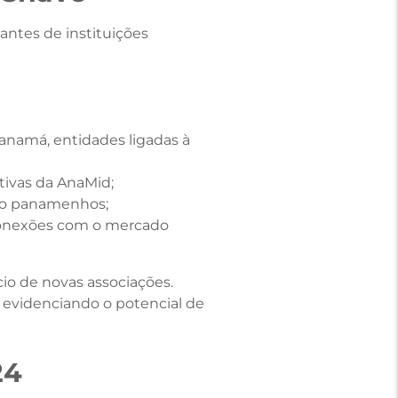
ntes de instituições
anamá, entidades ligadas à
ivas da AnaMid;​
ção panamenhos;​
 conexões com o mercado
cio de novas associações.
 evidenciando o potencial de
24