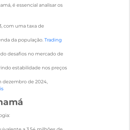
á, é essencial analisar os
3, com uma taxa de
enda da população. ​
Trading
ando desafios no mercado de
rindo estabilidade nos preços
em dezembro de 2024,
is
anamá
gia:​
ivalente a 3,54 milhões de