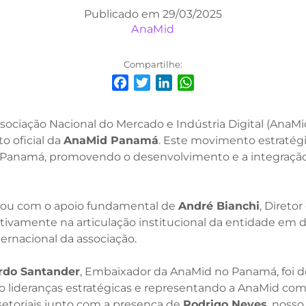
Publicado em 29/03/2025
AnaMid
Compartilhe:
Facebook
Twitter
LinkedIn
WhatsApp
sociação Nacional do Mercado e Indústria Digital (AnaM
o oficial da
AnaMid Panamá
. Este movimento estratégic
 o Panamá, promovendo o desenvolvimento e a integração
ou com o apoio fundamental de
André Bianchi
, Direto
ivamente na articulação institucional da entidade em di
ternacional da associação.
rdo Santander
, Embaixador da AnaMid no Panamá, foi de
o lideranças estratégicas e representando a AnaMid co
setoriais junto com a presença de
Rodrigo Neves
, nosso