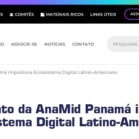
ASS
S
COMITÊS
MATERIAIS RICOS
LINKS ÚTEIS
ID
ASSOCIE-SE
NOTÍCIAS
CONTATO
á impulsiona Ecossistema Digital Latino-Americano
to da AnaMid Panamá i
stema Digital Latino-Am