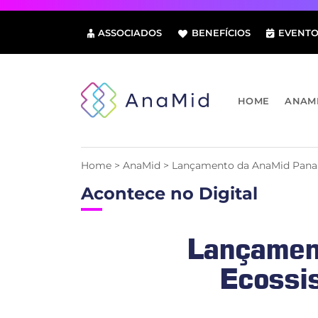
Pular
para
ASSOCIADOS
BENEFÍCIOS
EVENTO
o
conteúdo
HOME
ANAM
Home
>
AnaMid
>
Lançamento da AnaMid Panam
Acontece no Digital
Lançamen
Ecossi