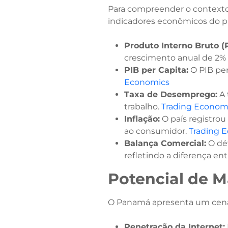
Para compreender o contexto
indicadores econômicos do pa
Produto Interno Bruto (P
crescimento anual de 2% n
PIB per Capita:
O PIB per
Economics
Taxa de Desemprego:
A 
trabalho. ​
Trading Econom
Inflação:
O país registrou
ao consumidor. ​
Trading 
Balança Comercial:
O déf
refletindo a diferença en
Potencial de 
O Panamá apresenta um cenári
Penetração da Internet: