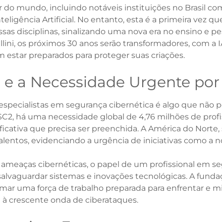
 do mundo, incluindo notáveis instituições no Brasil co
eligência Artificial. No entanto, esta é a primeira vez q
sas disciplinas, sinalizando uma nova era no ensino e p
lini, os próximos 30 anos serão transformadores, com a 
m estar preparados para proteger suas criações.
 e a Necessidade Urgente por 
pecialistas em segurança cibernética é algo que não p
SC2, há uma necessidade global de 4,76 milhões de profis
cativa que precisa ser preenchida. A América do Norte, 
lentos, evidenciando a urgência de iniciativas como a no
ameaças cibernéticas, o papel de um profissional em se
salvaguardar sistemas e inovações tecnológicas. A fundaç
mar uma força de trabalho preparada para enfrentar e mit
e à crescente onda de ciberataques.