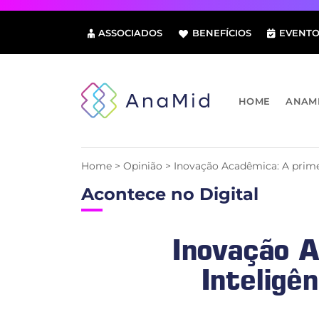
Pular
para
ASSOCIADOS
BENEFÍCIOS
EVENTO
o
conteúdo
HOME
ANAM
Home
>
Opinião
>
Inovação Acadêmica: A primei
Acontece no Digital
Inovação A
Inteligê