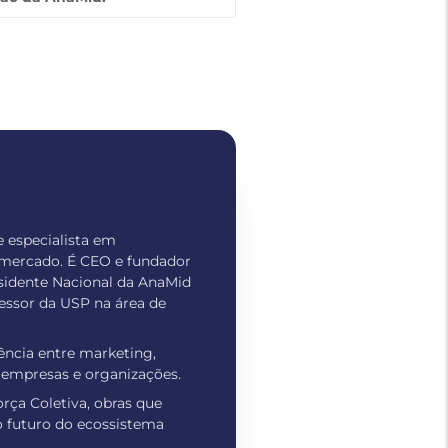
e especialista em
 mercado. É CEO e fundador
sidente Nacional da AnaMid
fessor da USP na área de
gência entre marketing,
e empresas e organizações.
rça Coletiva, obras que
o futuro do ecossistema