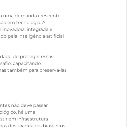
de a uma demanda crescente
ção em tecnologia. A
 inovadora, integrada e
pela inteligência artificial
sidade de proteger essas
esafio, capacitando
mas também para preservá-las
ntes não deve passar
ológico, há uma
stir em infraestrutura
as dos graduados brasileiros,