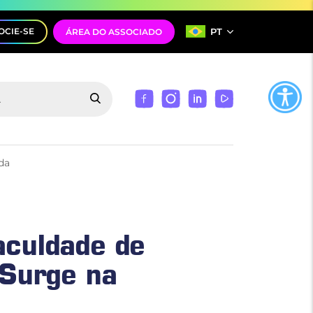
PT
OCIE-SE
ÁREA DO ASSOCIADO
da
aculdade de
 Surge na