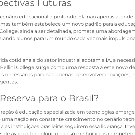
pectivas Futuras
no cenário educacional é profundo. Ela não apenas aten
os, mas também estabelece um novo padrão para a educa
ni College, ainda a ser detalhada, promete uma abordagem
arando alunos para um mundo cada vez mais impulsionado 
da cotidiana e do setor industrial adotam a IA, a neces
 A Bellini College surge como uma resposta a este novo d
es necessárias para não apenas desenvolver inovações, 
gentes.
Reserva para o Brasil?
reção à educação especializada em tecnologias emerge
o uma nação em constante crescimento no cenário tecn
a as instituições brasileiras seguirem essa liderança. Inve
as de avanço tecnológico não só melhorará as competênci