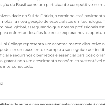
ição do Brasil como um participante competitivo no mun
niversidade do Sul da Flórida, o caminho está paviment
 moldar a nova geração de especialistas em tecnologia. Ta
em nível global, assegurando que nossos profissionais e
para enfrentar desafios futuros e explorar novas oportun
ellini College representa um acontecimento disruptivo
de ser um excelente exemplo a ser seguido por instituiç
icial e segurança cibernética é essencial para posicionar
ras, garantindo um crescimento econômico sustentável 
s interconectado.
id
ilidade do autor e não necessariamente corresponde à opin