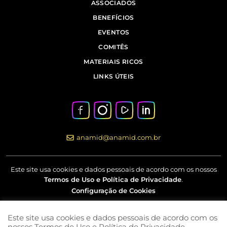
ASSOCIADOS
BENEFÍCIOS
EVENTOS
COMITÊS
MATERIAIS RICOS
LINKS ÚTEIS
anamid@anamid.com.br
Este site usa cookies e dados pessoais de acordo com os nossos
Termos de Uso e Política de Privacidade
.
Configuração de Cookies
Este site usa cookies e dados pessoais de acordo com os
Av Marquês de São Vicente, nº 230 – 18º andar – Barra Funda –