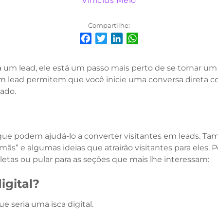
Vinícius Melo
Compartilhe:
Facebook
Twitter
LinkedIn
WhatsApp
um lead, ele está um passo mais perto de se tornar um c
m lead permitem que você inicie uma conversa direta c
ado.
s que podem ajudá-lo a converter visitantes em leads. T
mãs” e algumas ideias que atrairão visitantes para eles. 
etas ou pular para as seções que mais lhe interessam:
igital?
 seria uma isca digital.