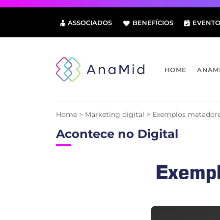
Pular
para
ASSOCIADOS
BENEFÍCIOS
EVENTO
o
conteúdo
HOME
ANAM
Home
>
Marketing digital
>
Exemplos matadores
Acontece no Digital
Exempl