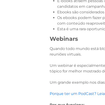
E-books atraem pessoas i
candidatos em campanhas
Ebooks são considerado
Os ebooks podem fazer pa
com conteúdo reaproveit
Esta é uma rara oportuni
Webinars
Quando todo mundo está blog
reuniões virtuais.
Um webinar é especialmente e
tópico for melhor mostrado d
Um grande exemplo nos dias
Porque ter um PodCast? Leia
Por que funciona: