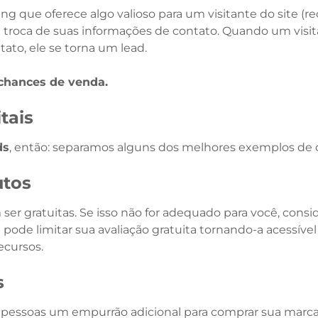
 que oferece algo valioso para um visitante do site (rec
m troca de suas informações de contato. Quando um visit
ato, ele se torna um lead.
 chances de venda.
tais
ds
, então: separamos alguns dos melhores exemplos de c
utos
er gratuitas. Se isso não for adequado para você, consid
 pode limitar sua avaliação gratuita tornando-a acessív
ecursos.
s
às pessoas um empurrão adicional para comprar sua marc