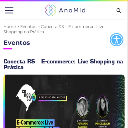
Pular
para
o
conteúdo
Home
>
Eventos
>
Conecta RS – E-commerce: Live
Shopping na Prática
Eventos
Conecta RS – E-commerce: Live Shopping na
Prática