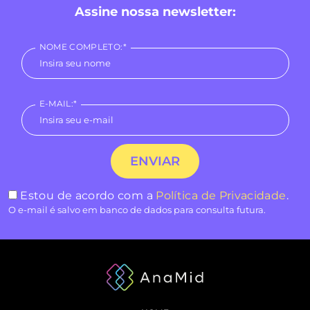
Assine nossa newsletter:
NOME COMPLETO:*
E-MAIL:*
Estou de acordo com a
Política de Privacidade
.
O e-mail é salvo em banco de dados para consulta futura.