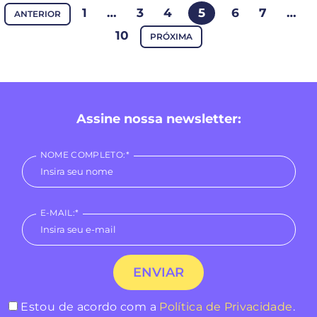
1
…
3
4
5
6
7
…
ANTERIOR
10
PRÓXIMA
Assine nossa newsletter:
NOME COMPLETO:*
E-MAIL:*
Estou de acordo com a
Política de Privacidade
.