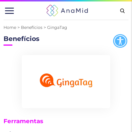
Pular
para
o
conteúdo
Home
>
Benefícios
>
GingaTag
Benefícios
Ferramentas