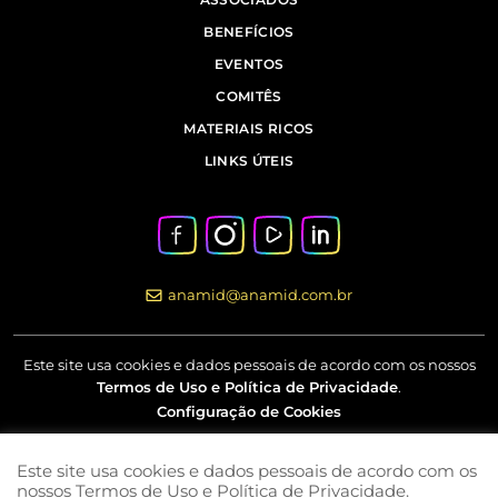
BENEFÍCIOS
EVENTOS
COMITÊS
MATERIAIS RICOS
LINKS ÚTEIS
anamid@anamid.com.br
Este site usa cookies e dados pessoais de acordo com os nossos
Termos de Uso e Política de Privacidade
.
Configuração de Cookies
Este site usa cookies e dados pessoais de acordo com os
Av Marquês de São Vicente, nº 230 – 18º andar – Barra Funda –
nossos Termos de Uso e Política de Privacidade.