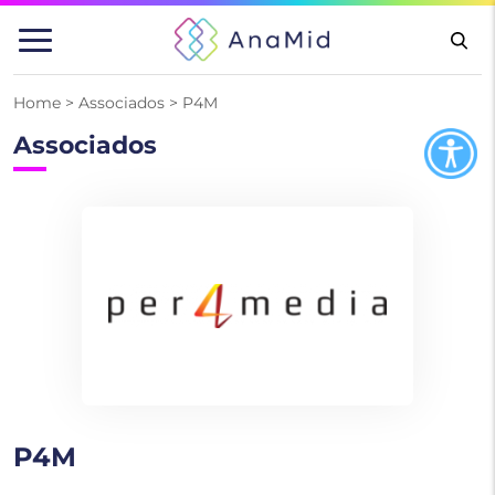
Pular
para
o
conteúdo
Home
>
Associados
>
P4M
Associados
P4M