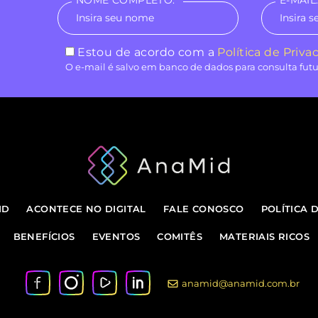
NOME COMPLETO:*
E-MAIL:
Estou de acordo com a
Política de Priva
O e-mail é salvo em banco de dados para consulta futu
ID
ACONTECE NO DIGITAL
FALE CONOSCO
POLÍTICA 
BENEFÍCIOS
EVENTOS
COMITÊS
MATERIAIS RICOS
anamid@anamid.com.br