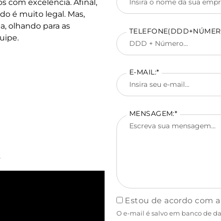
s com excelência. Afinal,
do é muito legal. Mas,
ia, olhando para as
TELEFONE(DDD+NÚMERO
uipe.
E-MAIL:*
MENSAGEM:*
s
Estou de acordo com 
O e-mail é salvo em banco de da