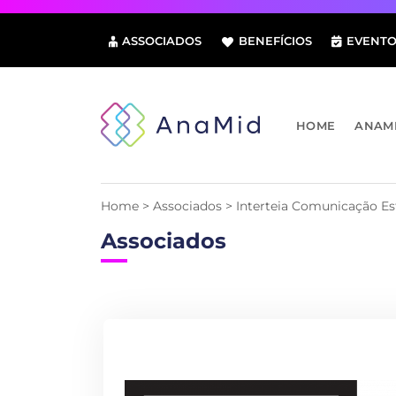
Pular
para
ASSOCIADOS
BENEFÍCIOS
EVENTO
o
conteúdo
HOME
ANAM
Home
>
Associados
>
Interteia Comunicação Es
Associados