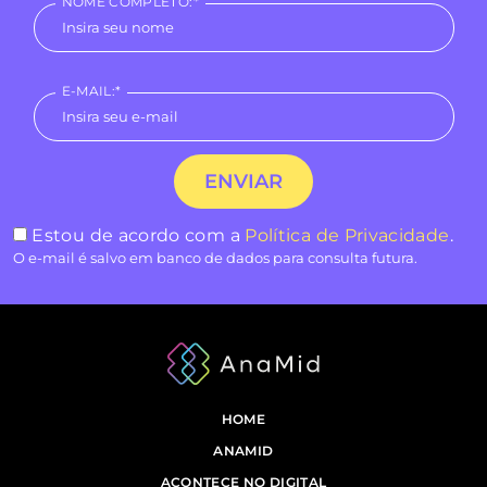
NOME COMPLETO:*
E-MAIL:*
Estou de acordo com a
Política de Privacidade
.
O e-mail é salvo em banco de dados para consulta futura.
HOME
ANAMID
ACONTECE NO DIGITAL