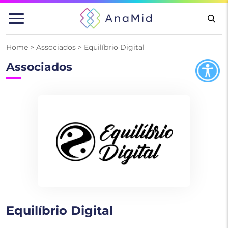
Pular
para
o
conteúdo
Home
>
Associados
>
Equilíbrio Digital
Associados
Equilíbrio Digital