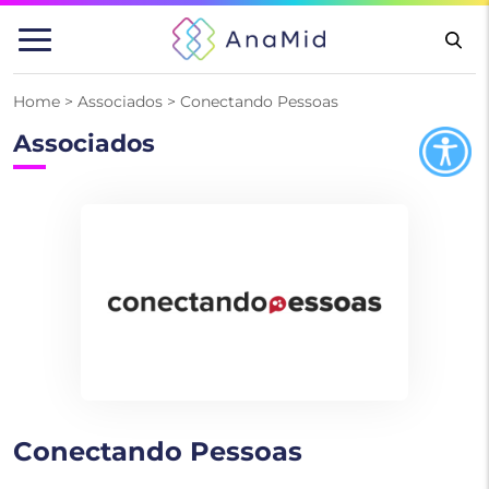
Pular
para
o
conteúdo
Home
>
Associados
>
Conectando Pessoas
Associados
Conectando Pessoas