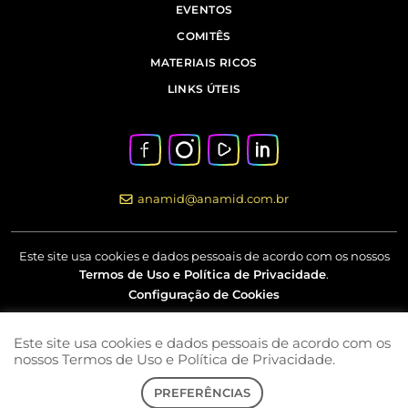
EVENTOS
COMITÊS
MATERIAIS RICOS
LINKS ÚTEIS
anamid@anamid.com.br
Este site usa cookies e dados pessoais de acordo com os nossos
Termos de Uso e Política de Privacidade
.
Configuração de Cookies
Este site usa cookies e dados pessoais de acordo com os
Av Marquês de São Vicente, nº 230 – 18º andar – Barra Funda –
nossos Termos de Uso e Política de Privacidade.
São Paulo – SP
PREFERÊNCIAS