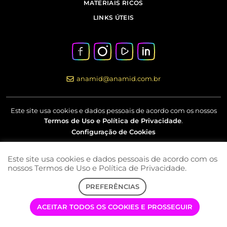
MATERIAIS RICOS
LINKS ÚTEIS
anamid@anamid.com.br
Este site usa cookies e dados pessoais de acordo com os nossos
Termos de Uso e Política de Privacidade
.
Configuração de Cookies
Este site usa cookies e dados pessoais de acordo com os
Av Marquês de São Vicente, nº 230 – 18º andar – Barra Funda –
nossos Termos de Uso e Política de Privacidade.
São Paulo – SP
PREFERÊNCIAS
COPYRIGHT © 2022 | ANAMID | TODOS OS DIREITOS RESERVADOS
ACEITAR TODOS OS COOKIES E PROSSEGUIR
DESENVOLVIMENTO: