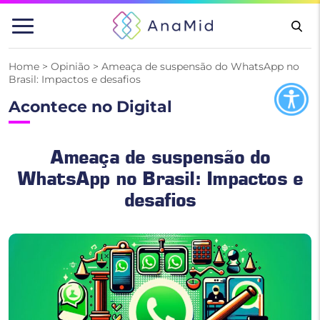
Pular
para
o
conteúdo
Home
>
Opinião
>
Ameaça de suspensão do WhatsApp no
Brasil: Impactos e desafios
Acontece no Digital
Ameaça de suspensão do
WhatsApp no Brasil: Impactos e
desafios