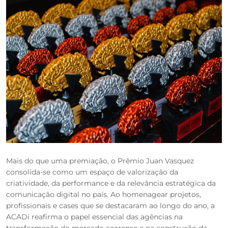
Mais do que uma premiação, o Prêmio Juan Vasquez
consolida-se como um espaço de valorização da
criatividade, da performance e da relevância estratégica da
comunicação digital no país. Ao homenagear projetos,
profissionais e cases que se destacaram ao longo do ano, a
ACADi reafirma o papel essencial das agências na