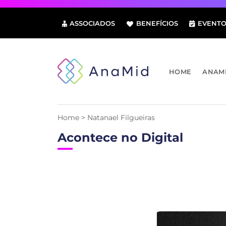
Pular
para
ASSOCIADOS
BENEFÍCIOS
EVENTO
o
conteúdo
HOME
ANAM
Home
>
Natanael Filgueiras
Acontece no Digital