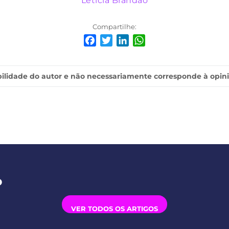
Leticia Brandão
Compartilhe:
Facebook
Twitter
LinkedIn
WhatsApp
ilidade do autor e não necessariamente corresponde à opin
o
VER TODOS OS ARTIGOS