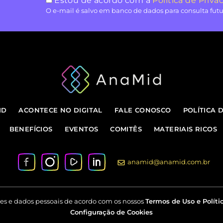
Estou de acordo com a
Política de Priva
O e-mail é salvo em banco de dados para consulta futu
ID
ACONTECE NO DIGITAL
FALE CONOSCO
POLÍTICA 
BENEFÍCIOS
EVENTOS
COMITÊS
MATERIAIS RICOS
anamid@anamid.com.br
kies e dados pessoais de acordo com os nossos
Termos de Uso e Políti
Configuração de Cookies