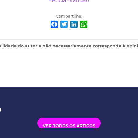
Leticia Brandão
Compartilhe:
Facebook
Twitter
LinkedIn
WhatsApp
ilidade do autor e não necessariamente corresponde à opin
o
VER TODOS OS ARTIGOS