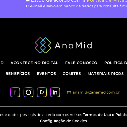
Estou de acordo com a
Política de Priva
O e-mail é salvo em banco de dados para consulta futu
ID
ACONTECE NO DIGITAL
FALE CONOSCO
POLÍTICA 
BENEFÍCIOS
EVENTOS
COMITÊS
MATERIAIS RICOS
anamid@anamid.com.br
kies e dados pessoais de acordo com os nossos
Termos de Uso e Políti
Configuração de Cookies