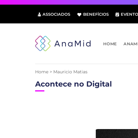
Pular
para
ASSOCIADOS
BENEFÍCIOS
EVENTO
o
conteúdo
HOME
ANAM
Home
>
Mauricio Matias
Acontece no Digital