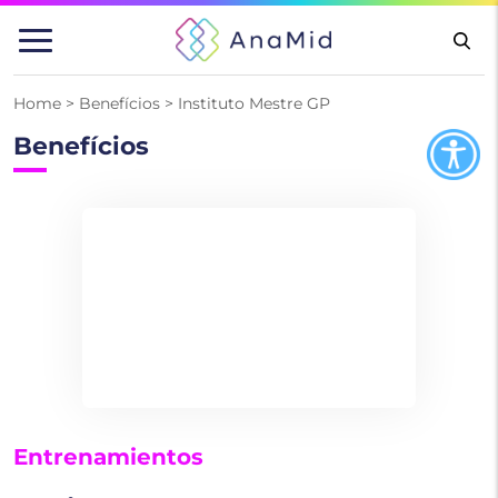
Saltar
al
contenido
Home
>
Benefícios
>
Instituto Mestre GP
Benefícios
Entrenamientos