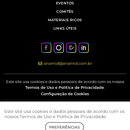
EVENTOS
COMITÊS
MATERIAIS RICOS
LINKS ÚTEIS
anamid@anamid.com.br
Este site usa cookies e dados pessoais de acordo com os nossos
Termos de Uso e Política de Privacidade
.
Configuração de Cookies
Este site usa cookies e dados pessoais de acordo com os
Av Marquês de São Vicente, nº 230 – 18º andar – Barra Funda –
nossos Termos de Uso e Política de Privacidade.
São Paulo – SP
PREFERÊNCIAS