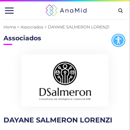
Pular
para
o
conteúdo
Home
>
Associados
>
DAYANE SALMERON LORENZI
Associados
DAYANE SALMERON LORENZI